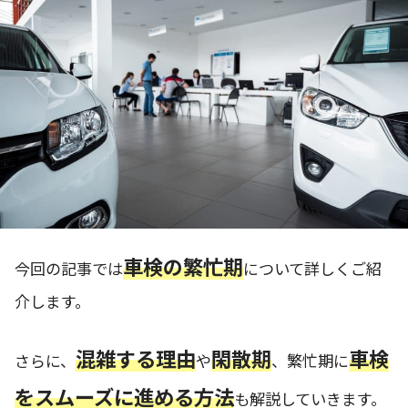
車検の繁忙期
今回の記事では
について詳しくご紹
介します。
混雑する理由
閑散期
車検
さらに、
や
、繁忙期に
をスムーズに進める方法
も解説していきます。